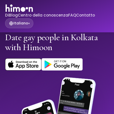
Di
Blog
Centro della conoscenza
FAQ
Contatto
Italiano
▾
Date gay people in Kolkata
with Himoon