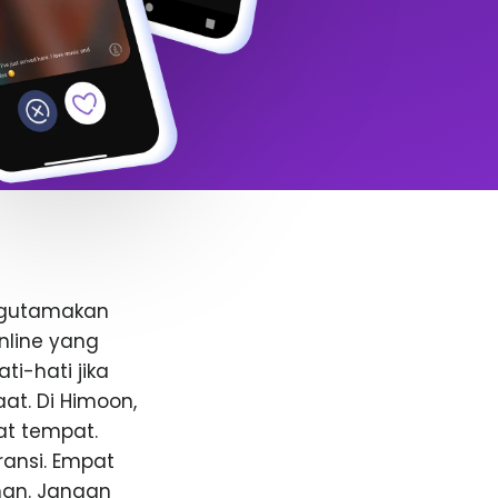
ngutamakan
nline yang
i-hati jika
t. Di Himoon,
at tempat.
ansi. Empat
anan. Jangan