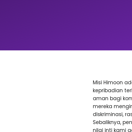
Misi Himoon a
kepribadian te
aman bagi komu
mereka menging
diskriminasi, 
Sebaliknya, p
nilai inti kami