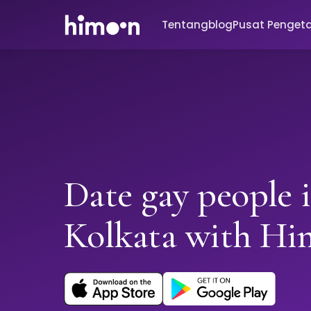
Tentang
blog
Pusat Penget
Date gay people 
Kolkata with H