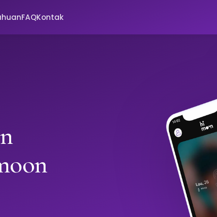
ahuan
FAQ
Kontak
in
imoon