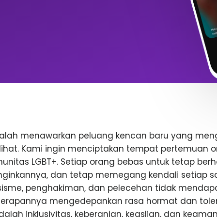
dalah menawarkan peluang kencan baru yang me
rlihat. Kami ingin menciptakan tempat pertemuan o
nitas LGBT+. Setiap orang bebas untuk tetap berhat
inkannya, dan tetap memegang kendali setiap saa
rasisme, penghakiman, dan pelecehan tidak mendap
enerapannya mengedepankan rasa hormat dan toler
 adalah inklusivitas, keberanian, keaslian, dan keam