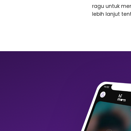
ragu untuk me
lebih lanjut te