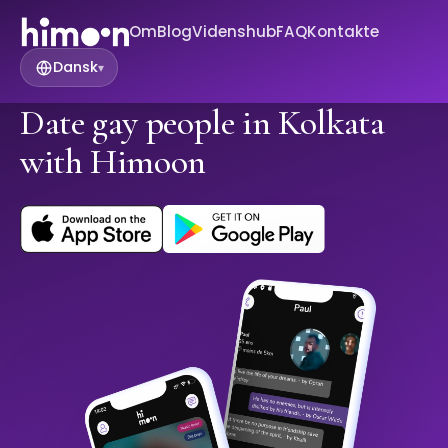
Om
Blog
Videnshub
FAQ
Kontakte
Dansk
▾
Date gay people in Kolkata
with Himoon