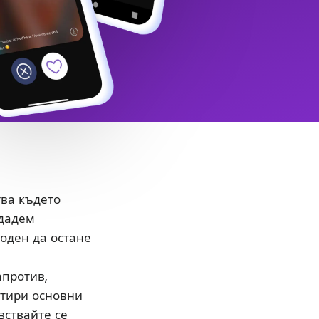
тва където
здадем
боден да остане
апротив,
етири основни
вствайте се