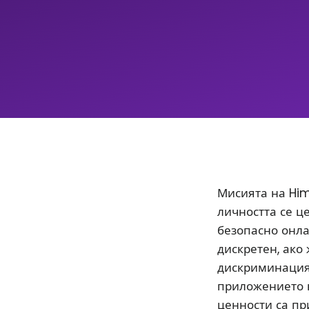
Мисията на Him
личността се ц
безопасно онла
дискретен, ако
дискриминацият
приложението 
ценности са пр