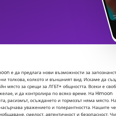
oon е да предлага нови възможности за запознанс
ени толкова, колкото и външният вид. Искаме да съ
йн място за срещи за ЛГБТ+ общността. Всеки е сво
 желае, и да контролира по всяко време. На Himoon
а, расизмът, осъждането и тормозът няма място. Н
насърчава уважението и толерантността. Нашите ч
иобщаване, смелост, автентичност и безопасност. Чу