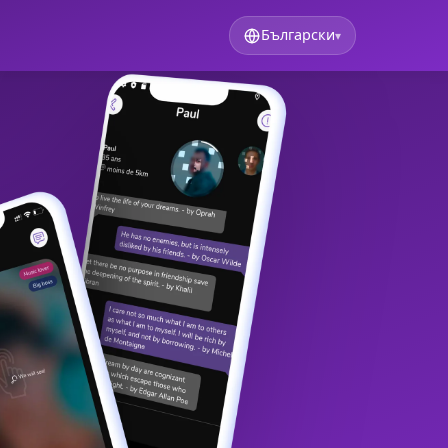
Български
▾