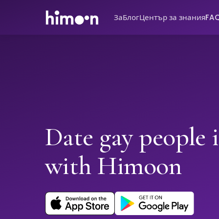
За
Блог
Център за знания
FA
Date gay people 
with Himoon