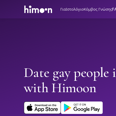
Για
Ιστολόγιο
Κόμβος Γνώσης
F
Date gay people 
with Himoon