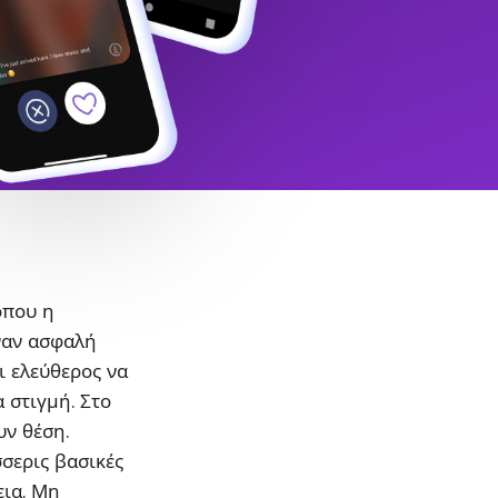
όπου η
ναν ασφαλή
ι ελεύθερος να
α στιγμή. Στο
υν θέση.
σσερις βασικές
εια. Μη