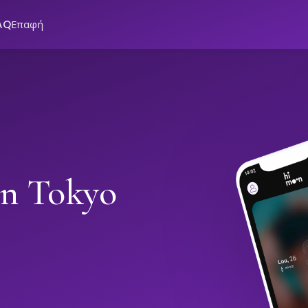
AQ
Επαφή
in Tokyo