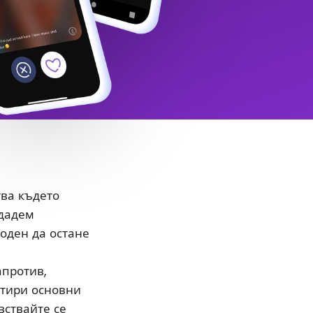
тва където
здадем
боден да остане
апротив,
етири основни
вствайте се