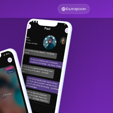
Български
▾