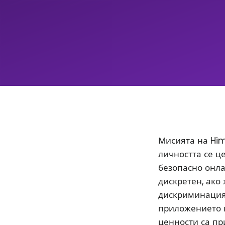
Мисията на Him
личността се ц
безопасно онла
дискретен, ако
дискриминацият
приложението 
ценности са пр