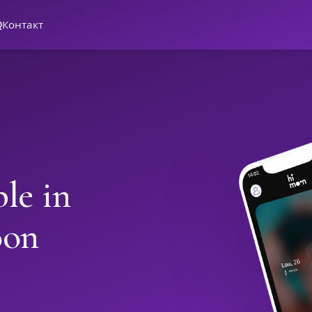
Q
Контакт
le in
oon