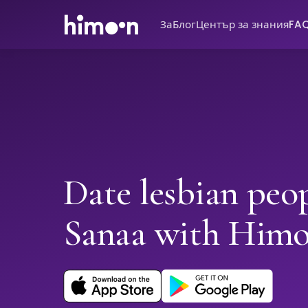
За
Блог
Център за знания
FA
Date lesbian peop
Sanaa with Him