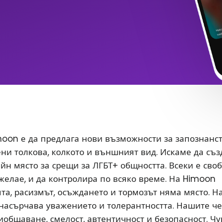
oon е да предлага нови възможности за запознанс
ени толкова, колкото и външният вид. Искаме да съ
йн място за срещи за ЛГБТ+ общността. Всеки е сво
 желае, и да контролира по всяко време. На Himoon
а, расизмът, осъждането и тормозът няма място. Н
насърчава уважението и толерантността. Нашите ч
иобщаване, смелост, автентичност и безопасност. Чу