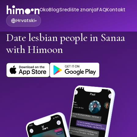
Oko
Blog
Središte znanja
FAQ
Kontakt
Hrvatski
▾
Date lesbian people in Sanaa
with Himoon