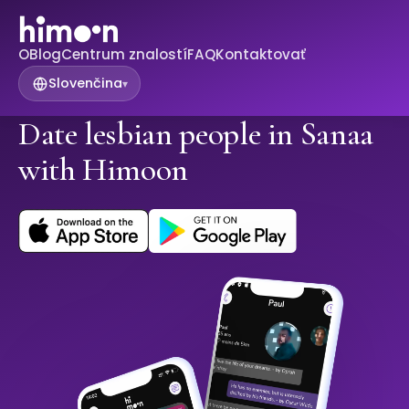
O
Blog
Centrum znalostí
FAQ
Kontaktovať
Slovenčina
▾
Date lesbian people in Sanaa
with Himoon