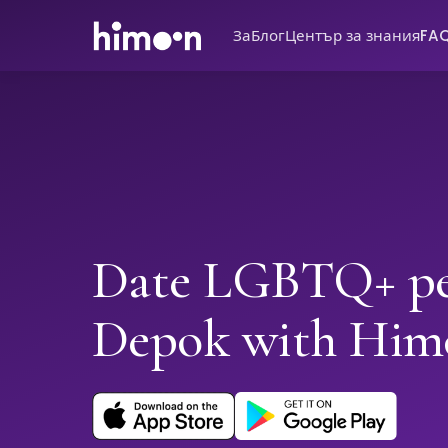
За
Блог
Център за знания
FA
Date LGBTQ+ pe
Depok with Him