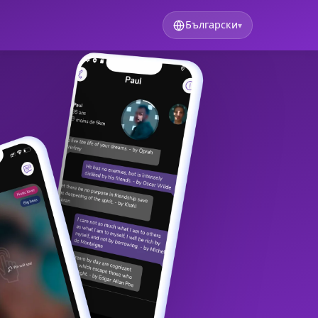
Български
▾