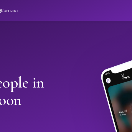
Q
Контакт
ople in
oon