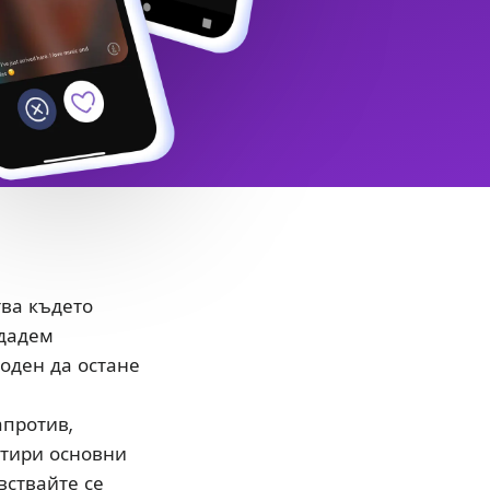
тва където
здадем
боден да остане
апротив,
етири основни
вствайте се