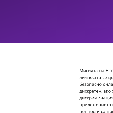
Мисията на Him
личността се ц
безопасно онла
дискретен, ако
дискриминацият
приложението 
ценности са пр