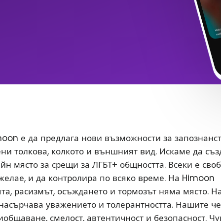
oon е да предлага нови възможности за запознанс
ени толкова, колкото и външният вид. Искаме да съ
йн място за срещи за ЛГБТ+ общността. Всеки е сво
 желае, и да контролира по всяко време. На Himoon
а, расизмът, осъждането и тормозът няма място. Н
насърчава уважението и толерантността. Нашите ч
иобщаване, смелост, автентичност и безопасност. Чу