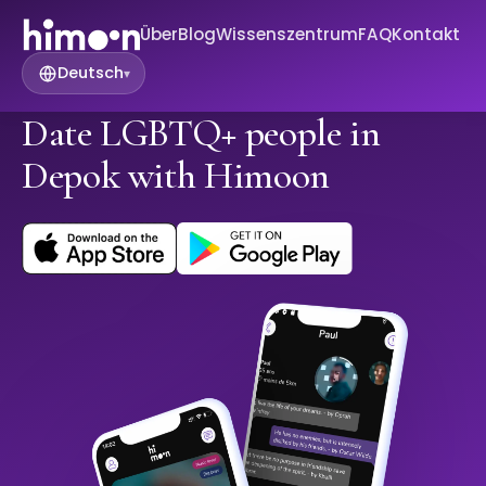
Über
Blog
Wissenszentrum
FAQ
Kontakt
Deutsch
▾
Date LGBTQ+ people in
Depok with Himoon