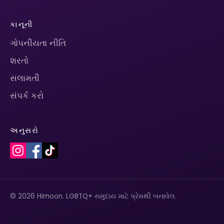
કાનૂની
ગોપનીયતા નીતિ
શરતો
સલામતી
સંપર્ક કરો
અનુસરો
© 2026 Himoon. LGBTQ+ સમુદાય માટે પ્રેમથી બનાવેલ.