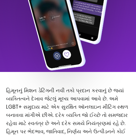
હિમૂનનું મિશન ડેટિંગની નવી તકો પ્રદાન કરવાનું છે જ્યાં
વ્યક્તિત્વને દેખાવ જેટલું મૂલ્ય આપવામાં આવે છે. અમે
LGBT+ સમુદાય માટે એક સુરક્ષિત ઑનલાઇન મીટિંગ સ્થળ
બનાવવા માંગીએ છીએ. દરેક વ્યક્તિ જો ઈચ્છે તો સમજદાર
રહેવા માટે સ્વતંત્ર છે અને દરેક સમયે નિયંત્રણમાં રહે છે.
હિમૂન પર ભેદભાવ, જાતિવાદ, નિર્ણય અને ઉત્પીડનને કોઈ