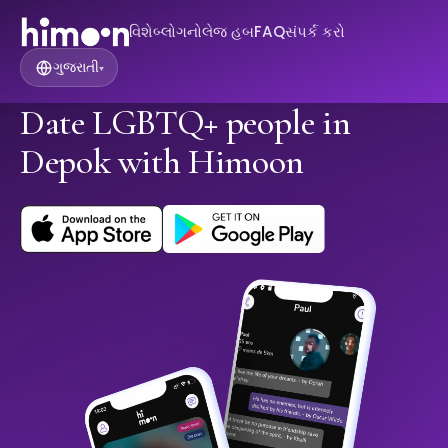
વિશે
બ્લોગ
નોલેજ હબ
FAQ
સંપર્ક કરો
ગુજરાતી
▾
Date LGBTQ+ people in
Depok with Himoon