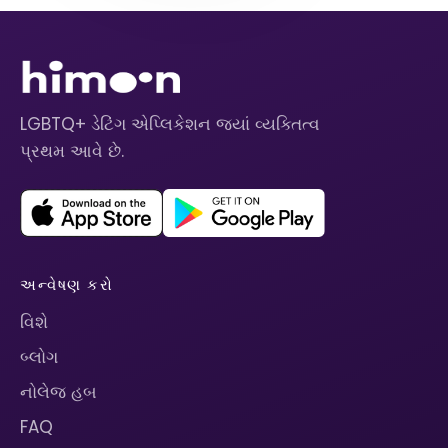
LGBTQ+ ડેટિંગ એપ્લિકેશન જ્યાં વ્યક્તિત્વ
પ્રથમ આવે છે.
અન્વેષણ કરો
વિશે
બ્લોગ
નોલેજ હબ
FAQ