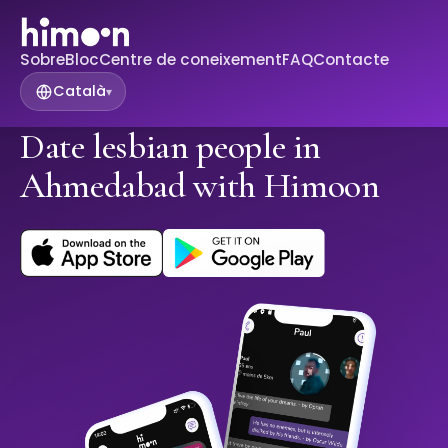
Sobre
Bloc
Centre de coneixement
FAQ
Contacte
Català
▾
Date lesbian people in
Ahmedabad with Himoon