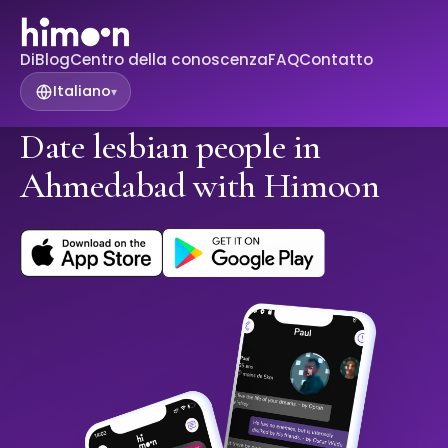
Di
Blog
Centro della conoscenza
FAQ
Contatto
Italiano
▾
Date lesbian people in
Ahmedabad with Himoon