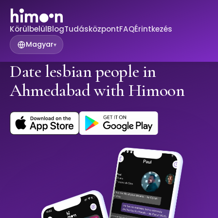
Körülbelül
Blog
Tudásközpont
FAQ
Érintkezés
Magyar
▾
Date lesbian people in
Ahmedabad with Himoon