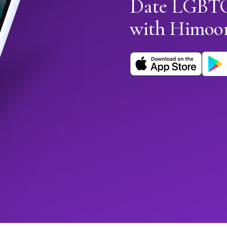
Date LGBTQ+
with Himoo