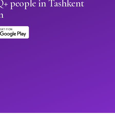
 people in Tashkent
n