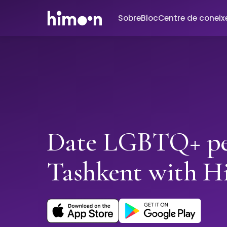
Sobre
Bloc
Centre de conei
Date LGBTQ+ pe
Tashkent with 