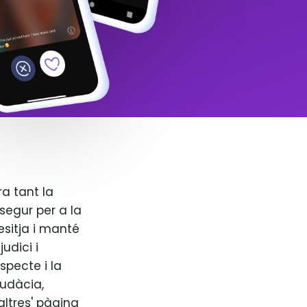
ra tant la
segur per a la
esitja i manté
udici i
specte i la
audàcia,
altres' pàgina