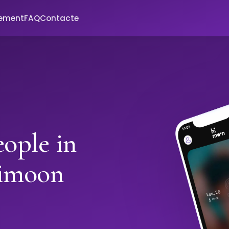
xement
FAQ
Contacte
ople in
Himoon