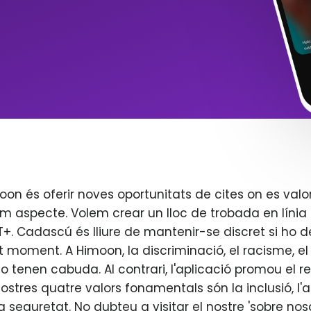
oon és oferir noves oportunitats de cites on es valo
m aspecte. Volem crear un lloc de trobada en línia 
. Cadascú és lliure de mantenir-se discret si ho d
t moment. A Himoon, la discriminació, el racisme, el j
o tenen cabuda. Al contrari, l'aplicació promou el re
 nostres quatre valors fonamentals són la inclusió, l'
 la seguretat. No dubteu a visitar el nostre 'sobre nos