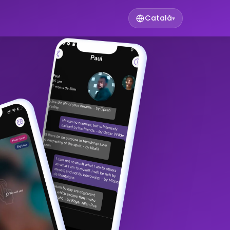
Català
▾