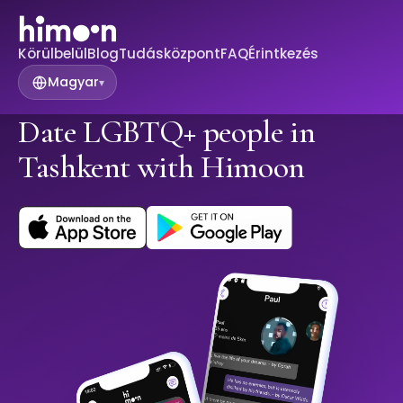
Körülbelül
Blog
Tudásközpont
FAQ
Érintkezés
Magyar
▾
Date LGBTQ+ people in
Tashkent with Himoon