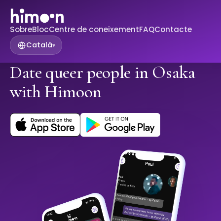
Sobre
Bloc
Centre de coneixement
FAQ
Contacte
Català
▾
Date queer people in Osaka
with Himoon