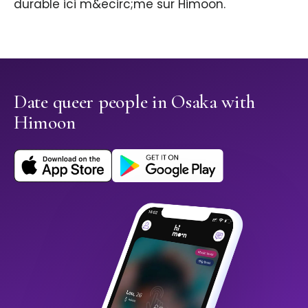
durable ici m&ecirc;me sur Himoon.
Date queer people in Osaka with
Himoon