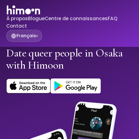
À propos
Blogue
Centre de connaissances
FAQ
Contact
Français
▾
Date queer people in Osaka
with Himoon