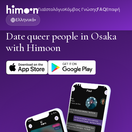
Για
Ιστολόγιο
Κόμβος Γνώσης
FAQ
Επαφή
Ελληνικά
▾
Date queer people in Osaka
with Himoon