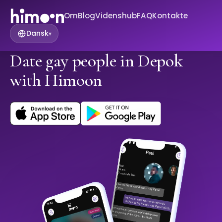
Om
Blog
Videnshub
FAQ
Kontakte
Dansk
▾
Date gay people in Depok
with Himoon