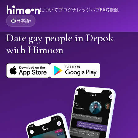
について
ブログ
ナレッジハブ
FAQ
接触
日本語
▾
Date gay people in Depok
with Himoon