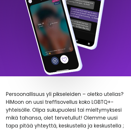
Persoonallisuus yli pikseleiden – oletko utelias?
HiMoon on uusi treffisovellus koko LGBTQ+-
yhteisölle. Olipa sukupuolesi tai mieltymyksesi
mikä tahansa, olet tervetullut! Olemme uusi
tapa pitää yhteyttä, keskustella ja keskustella ;