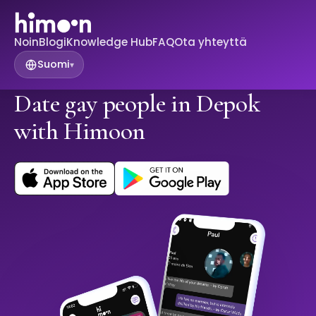
Noin
Blogi
Knowledge Hub
FAQ
Ota yhteyttä
Suomi
▾
Date gay people in Depok
with Himoon