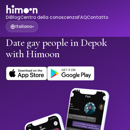
Di
Blog
Centro della conoscenza
FAQ
Contatto
Italiano
▾
Date gay people in Depok
with Himoon