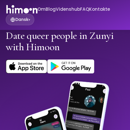
Om
Blog
Videnshub
FAQ
Kontakte
Dansk
▾
Date queer people in Zunyi
with Himoon