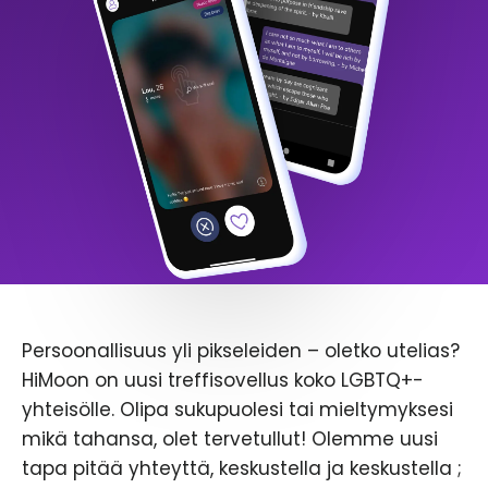
Persoonallisuus yli pikseleiden – oletko utelias?
HiMoon on uusi treffisovellus koko LGBTQ+-
yhteisölle. Olipa sukupuolesi tai mieltymyksesi
mikä tahansa, olet tervetullut! Olemme uusi
tapa pitää yhteyttä, keskustella ja keskustella ;