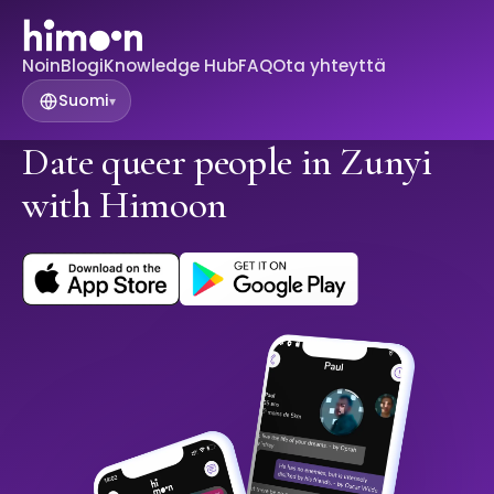
Noin
Blogi
Knowledge Hub
FAQ
Ota yhteyttä
Suomi
▾
Date queer people in Zunyi
with Himoon