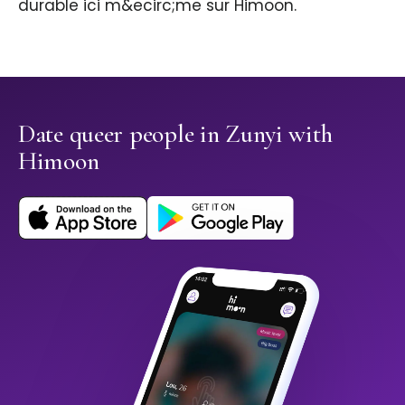
durable ici m&ecirc;me sur Himoon.
Date queer people in Zunyi with
Himoon