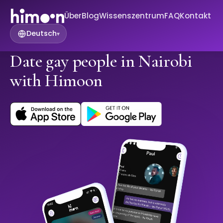
Über
Blog
Wissenszentrum
FAQ
Kontakt
Deutsch
▾
Date gay people in Nairobi
with Himoon