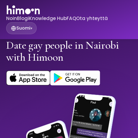
Noin
Blogi
Knowledge Hub
FAQ
Ota yhteyttä
Suomi
▾
Date gay people in Nairobi
with Himoon