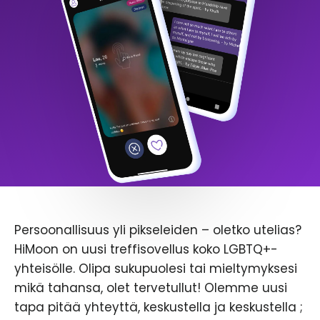
Persoonallisuus yli pikseleiden – oletko utelias?
HiMoon on uusi treffisovellus koko LGBTQ+-
yhteisölle. Olipa sukupuolesi tai mieltymyksesi
mikä tahansa, olet tervetullut! Olemme uusi
tapa pitää yhteyttä, keskustella ja keskustella ;