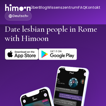
Über
Blog
Wissenszentrum
FAQ
Kontakt
Deutsch
▾
Date lesbian people in Rome
with Himoon