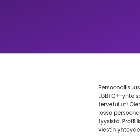
Persoonallisuus 
LGBTQ+-yhteisöl
tervetullut! Ol
jossa persoonal
fyysistä. Profii
viestin yhteyde