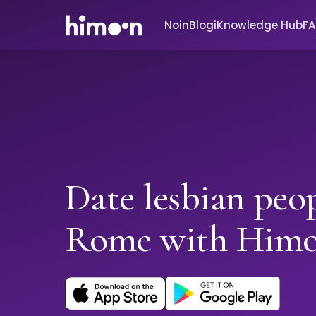
Noin
Blogi
Knowledge Hub
F
Date lesbian peop
Rome with Him