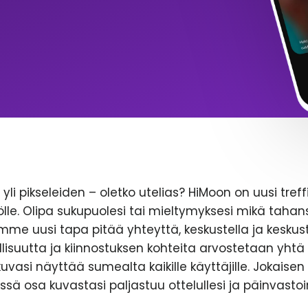
yli pikseleiden – oletko utelias? HiMoon on uusi treff
le. Olipa sukupuolesi tai mieltymyksesi mikä tahans
emme uusi tapa pitää yhteyttä, keskustella ja keskust
lisuutta ja kiinnostuksen kohteita arvostetaan yhtä 
likuvasi näyttää sumealta kaikille käyttäjille. Jokaise
ssä osa kuvastasi paljastuu ottelullesi ja päinvastoi