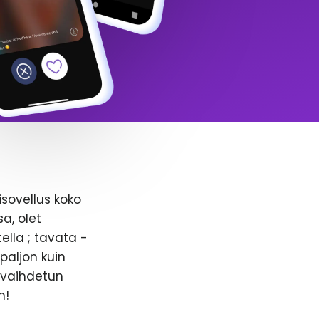
isovellus koko
a, olet
ella ; tavata -
paljon kuin
n vaihdetun
n!