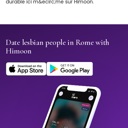
durable ici m&ecirc;me sur Himoon.
Date lesbian people in Rome with
Himoon