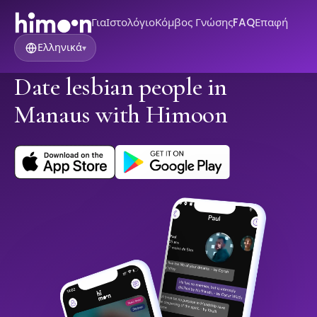
Για
Ιστολόγιο
Κόμβος Γνώσης
FAQ
Επαφή
Ελληνικά
▾
Date lesbian people in
Manaus with Himoon