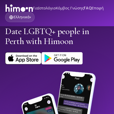
Για
Ιστολόγιο
Κόμβος Γνώσης
FAQ
Επαφή
Ελληνικά
▾
Date LGBTQ+ people in
Perth with Himoon