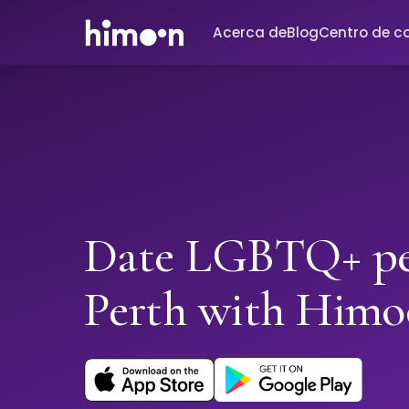
Acerca de
Blog
Centro de c
Date LGBTQ+ pe
Perth with Him