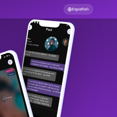
Español
▾