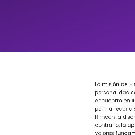
La misión de H
personalidad s
encuentro en l
permanecer dis
Himoon la discr
contrario, la a
valores fundam