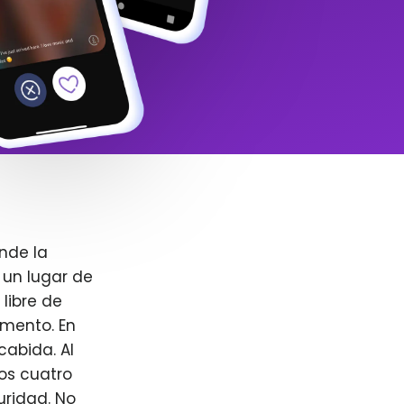
nde la
 un lugar de
libre de
omento. En
cabida. Al
ros cuatro
uridad. No