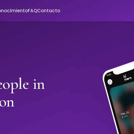
onocimiento
FAQ
Contacto
ople in
oon