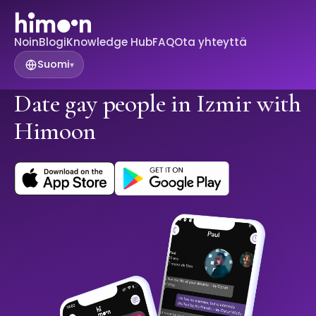
Noin
Blogi
Knowledge Hub
FAQ
Ota yhteyttä
Suomi
▾
Date gay people in Izmir with
Himoon