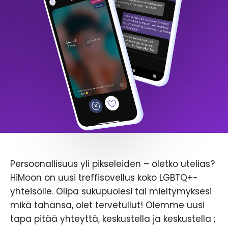
Persoonallisuus yli pikseleiden – oletko utelias?
HiMoon on uusi treffisovellus koko LGBTQ+-
yhteisölle. Olipa sukupuolesi tai mieltymyksesi
mikä tahansa, olet tervetullut! Olemme uusi
tapa pitää yhteyttä, keskustella ja keskustella ;