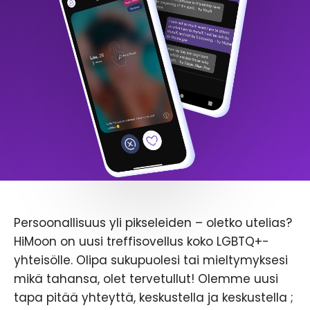
Persoonallisuus yli pikseleiden – oletko utelias?
HiMoon on uusi treffisovellus koko LGBTQ+-
yhteisölle. Olipa sukupuolesi tai mieltymyksesi
mikä tahansa, olet tervetullut! Olemme uusi
tapa pitää yhteyttä, keskustella ja keskustella ;