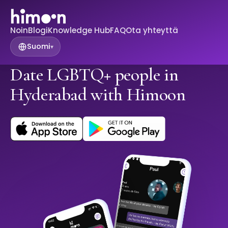
Noin
Blogi
Knowledge Hub
FAQ
Ota yhteyttä
Suomi
▾
Date LGBTQ+ people in
Hyderabad with Himoon