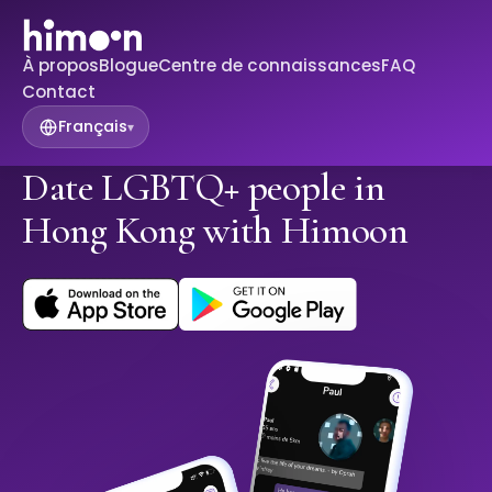
À propos
Blogue
Centre de connaissances
FAQ
Contact
Français
▾
Date LGBTQ+ people in
Hong Kong with Himoon