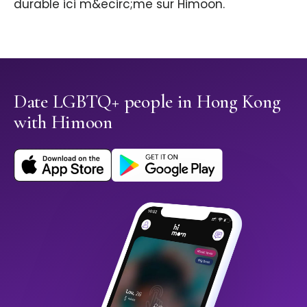
durable ici m&ecirc;me sur Himoon.
Date LGBTQ+ people in Hong Kong
with Himoon