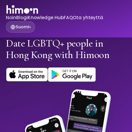
Noin
Blogi
Knowledge Hub
FAQ
Ota yhteyttä
Suomi
▾
Date LGBTQ+ people in
Hong Kong with Himoon