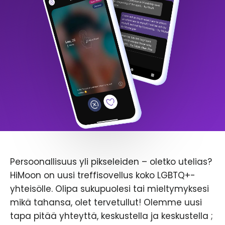
Persoonallisuus yli pikseleiden – oletko utelias?
HiMoon on uusi treffisovellus koko LGBTQ+-
yhteisölle. Olipa sukupuolesi tai mieltymyksesi
mikä tahansa, olet tervetullut! Olemme uusi
tapa pitää yhteyttä, keskustella ja keskustella ;