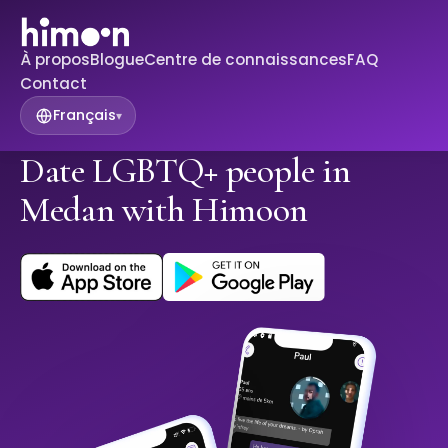
À propos
Blogue
Centre de connaissances
FAQ
Contact
Français
▾
Date LGBTQ+ people in
Medan with Himoon