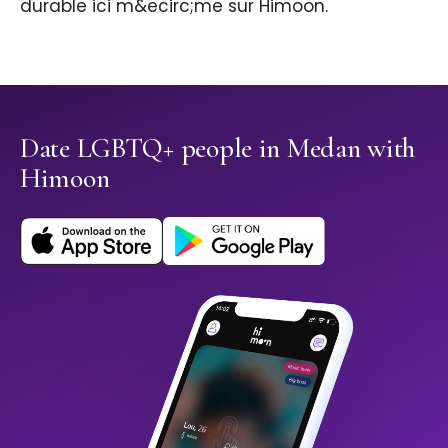
durable ici m&ecirc;me sur Himoon.
Date LGBTQ+ people in Medan with
Himoon