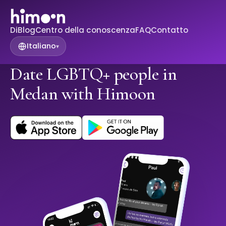
Di
Blog
Centro della conoscenza
FAQ
Contatto
Italiano
▾
Date LGBTQ+ people in
Medan with Himoon