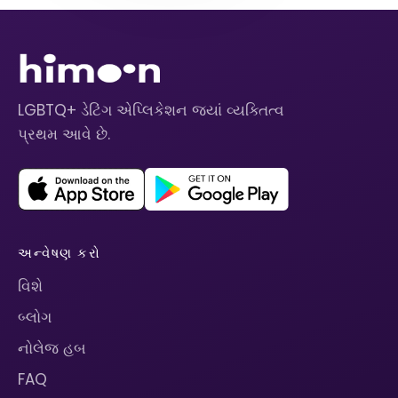
LGBTQ+ ડેટિંગ એપ્લિકેશન જ્યાં વ્યક્તિત્વ
પ્રથમ આવે છે.
અન્વેષણ કરો
વિશે
બ્લોગ
નોલેજ હબ
FAQ