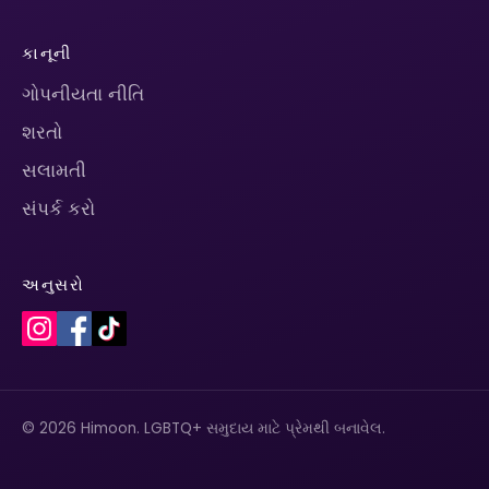
કાનૂની
ગોપનીયતા નીતિ
શરતો
સલામતી
સંપર્ક કરો
અનુસરો
© 2026 Himoon. LGBTQ+ સમુદાય માટે પ્રેમથી બનાવેલ.