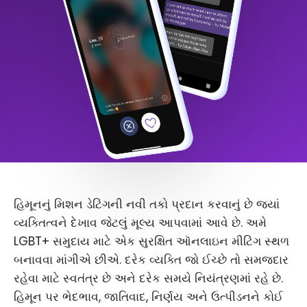
હિમૂનનું મિશન ડેટિંગની નવી તકો પ્રદાન કરવાનું છે જ્યાં
વ્યક્તિત્વને દેખાવ જેટલું મૂલ્ય આપવામાં આવે છે. અમે
LGBT+ સમુદાય માટે એક સુરક્ષિત ઑનલાઇન મીટિંગ સ્થળ
બનાવવા માંગીએ છીએ. દરેક વ્યક્તિ જો ઈચ્છે તો સમજદાર
રહેવા માટે સ્વતંત્ર છે અને દરેક સમયે નિયંત્રણમાં રહે છે.
હિમૂન પર ભેદભાવ, જાતિવાદ, નિર્ણય અને ઉત્પીડનને કોઈ