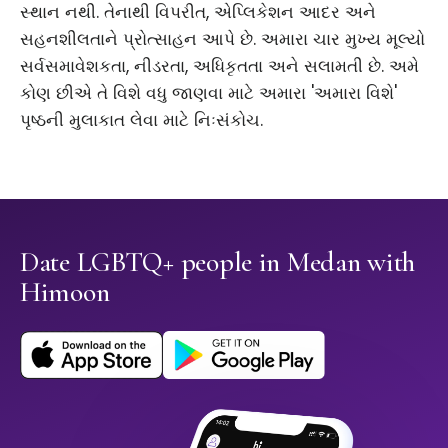
સ્થાન નથી. તેનાથી વિપરીત, એપ્લિકેશન આદર અને
સહનશીલતાને પ્રોત્સાહન આપે છે. અમારા ચાર મુખ્ય મૂલ્યો
સર્વસમાવેશકતા, નીડરતા, અધિકૃતતા અને સલામતી છે. અમે
કોણ છીએ તે વિશે વધુ જાણવા માટે અમારા 'અમારા વિશે'
પૃષ્ઠની મુલાકાત લેવા માટે નિઃસંકોચ.
Date LGBTQ+ people in Medan with
Himoon