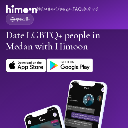
વિશે
બ્લોગ
નોલેજ હબ
FAQ
સંપર્ક કરો
ગુજરાતી
▾
Date LGBTQ+ people in
Medan with Himoon