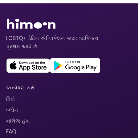
LGBTQ+ ડેટિંગ એપ્લિકેશન જ્યાં વ્યક્તિત્વ
પ્રથમ આવે છે.
અન્વેષણ કરો
વિશે
બ્લોગ
નોલેજ હબ
FAQ