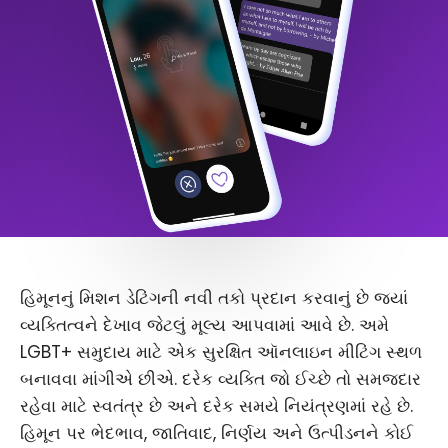
હિમૂનનું મિશન ડેટિંગની નવી તકો પ્રદાન કરવાનું છે જ્યાં
વ્યક્તિત્વને દેખાવ જેટલું મૂલ્ય આપવામાં આવે છે. અમે
LGBT+ સમુદાય માટે એક સુરક્ષિત ઑનલાઇન મીટિંગ સ્થળ
બનાવવા માંગીએ છીએ. દરેક વ્યક્તિ જો ઈચ્છે તો સમજદાર
રહેવા માટે સ્વતંત્ર છે અને દરેક સમયે નિયંત્રણમાં રહે છે.
હિમૂન પર ભેદભાવ, જાતિવાદ, નિર્ણય અને ઉત્પીડનને કોઈ