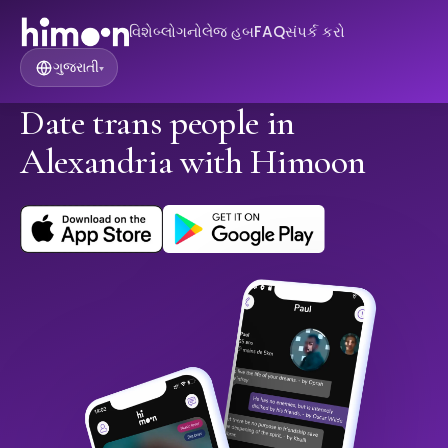
વિશે
બ્લોગ
નોલેજ હબ
FAQ
સંપર્ક કરો
ગુજરાતી
▾
Date trans people in
Alexandria with Himoon