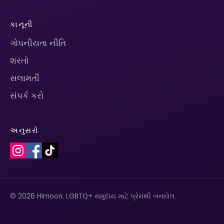
કાનૂની
ગોપનીયતા નીતિ
શરતો
સલામતી
સંપર્ક કરો
અનુસરો
© 2026 Himoon. LGBTQ+ સમુદાય માટે પ્રેમથી બનાવેલ.