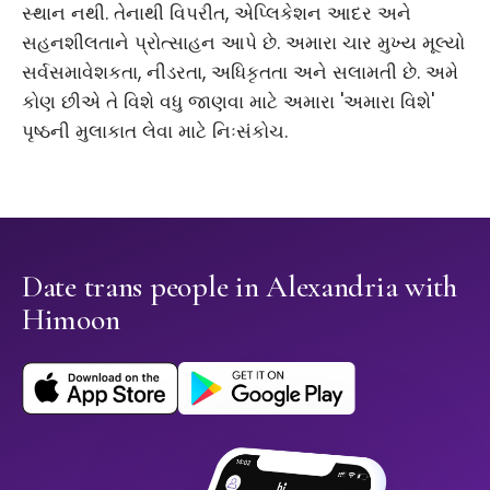
સ્થાન નથી. તેનાથી વિપરીત, એપ્લિકેશન આદર અને
સહનશીલતાને પ્રોત્સાહન આપે છે. અમારા ચાર મુખ્ય મૂલ્યો
સર્વસમાવેશકતા, નીડરતા, અધિકૃતતા અને સલામતી છે. અમે
કોણ છીએ તે વિશે વધુ જાણવા માટે અમારા 'અમારા વિશે'
પૃષ્ઠની મુલાકાત લેવા માટે નિઃસંકોચ.
Date trans people in Alexandria with
Himoon