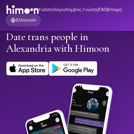
Για
Ιστολόγιο
Κόμβος Γνώσης
FAQ
Επαφή
Ελληνικά
▾
Date trans people in
Alexandria with Himoon