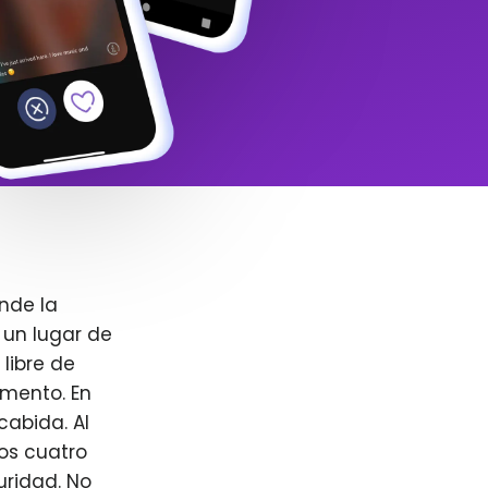
nde la
 un lugar de
libre de
omento. En
cabida. Al
ros cuatro
uridad. No