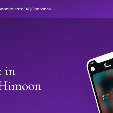
onocimiento
FAQ
Contacto
 in
 Himoon