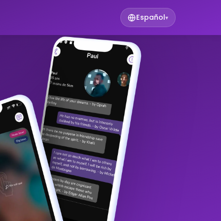
Español
▾