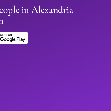
eople in Alexandria
n