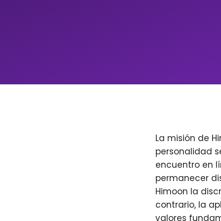
La misión de H
personalidad s
encuentro en l
permanecer dis
Himoon la discr
contrario, la a
valores fundam