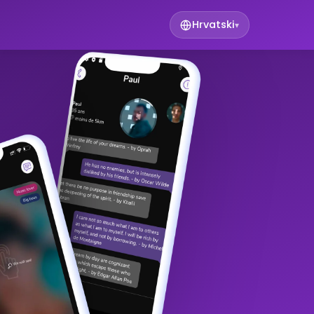
Hrvatski
▾