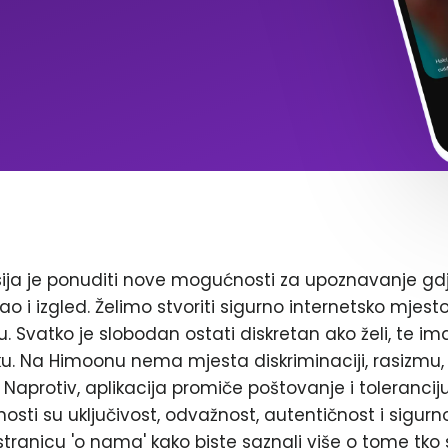
ja je ponuditi nove mogućnosti za upoznavanje gd
ao i izgled. Želimo stvoriti sigurno internetsko mjest
. Svatko je slobodan ostati diskretan ako želi, te im
. Na Himoonu nema mjesta diskriminaciji, rasizmu, 
Naprotiv, aplikacija promiče poštovanje i toleranciju
nosti su uključivost, odvažnost, autentičnost i sigurn
stranicu 'o nama' kako biste saznali više o tome tko