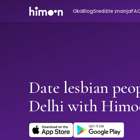
Oko
Blog
Središte znanja
FA
Date lesbian peop
Delhi with Him