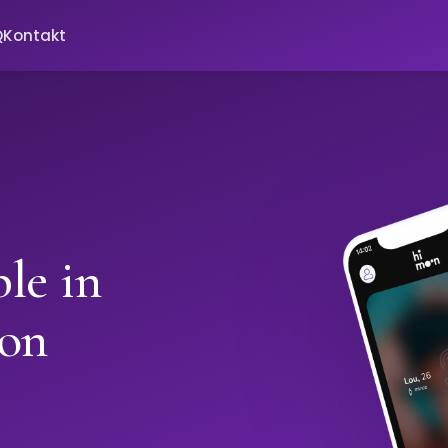
Q
Kontakt
le in
oon