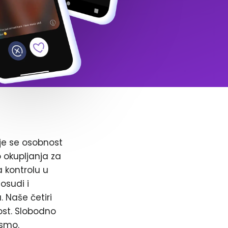
je se osobnost
o okupljanja za
a kontrolu u
osudi i
. Naše četiri
ost. Slobodno
 smo.