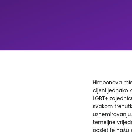
Himoonova misi
cijeni jednako k
LGBT+ zajednicu
svakom trenutku
uznemiravanju. 
temeljne vrijed
posjetite našu 