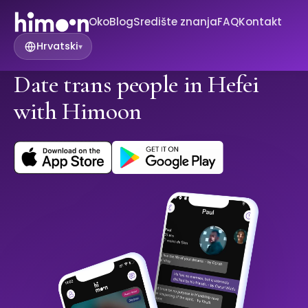
Oko
Blog
Središte znanja
FAQ
Kontakt
Hrvatski
▾
Date trans people in Hefei
with Himoon