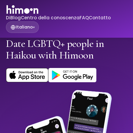
Di
Blog
Centro della conoscenza
FAQ
Contatto
Italiano
▾
Date LGBTQ+ people in
Haikou with Himoon