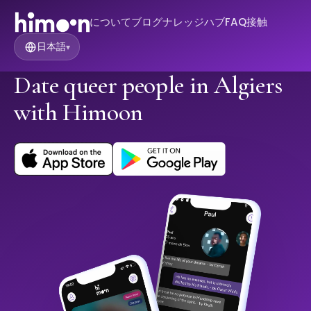
について
ブログ
ナレッジハブ
FAQ
接触
日本語
▾
Date queer people in Algiers
with Himoon