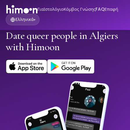
Για
Ιστολόγιο
Κόμβος Γνώσης
FAQ
Επαφή
Ελληνικά
▾
Date queer people in Algiers
with Himoon