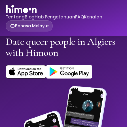
Tentang
Blog
Hab Pengetahuan
FAQ
Kenalan
Bahasa Melayu
▾
Date queer people in Algiers
with Himoon